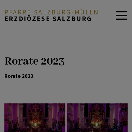
PFARRE SALZBURG-MÜLLN
ERZDIÖZESE SALZBURG
NEUIGKEITEN
Rorate 2023
PFARRE & GRUPPEN
Rorate 2023
GLAUBE & FEIERN
ANGEBOTE & SERVICE
ICH MÖCHTE...