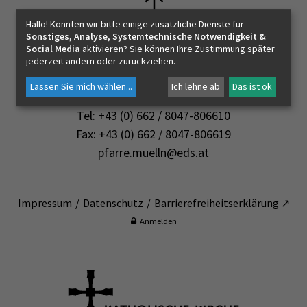
Hallo! Könnten wir bitte einige zusätzliche Dienste für
Sonstiges, Analyse, Systemtechnische Notwendigkeit &
Social Media
aktivieren? Sie können Ihre Zustimmung später
Kontakt
jederzeit ändern oder zurückziehen.
Augustinergasse 4
Lassen Sie mich wählen
...
Ich lehne ab
Das ist ok
5020 Salzburg
Tel: +43 (0) 662 / 8047-806610
Fax: +43 (0) 662 / 8047-806619
pfarre.muelln@eds.at
Impressum
Datenschutz
Barrierefreiheitserklärung ↗
n
Anmelden