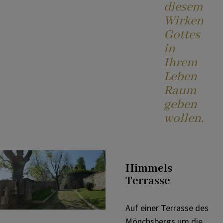
diesem
Wirken
Gottes
in
Ihrem
Leben
Raum
geben
wollen.
Himmels-
Terrasse
Auf einer Terrasse des
Mönchsbergs um die