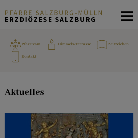
PFARRE SALZBURG-MÜLLN
ERZDIÖZESE SALZBURG
NEUIGKEITEN
Pfarrteam
Himmels-Terrasse
Zeitzeichen
Kontakt
PFARRE & GRUPPEN
GLAUBE & FEIERN
Aktuelles
ANGEBOTE & SERVICE
ICH MÖCHTE...