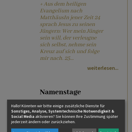
+ Aus dem heiligen
Evangelium nach
MatthäusIn jener Zeit 24
sprach Jesus zu seinen
Jüngern: Wer mein Jünger
sein will, der verleugne
sich selbst, nehme sein
Kreuz auf sich und folge
mir nach. 25...
weiterlesen
Namenstage
Hallo! Könnten wir bitte einige zusätzliche Dienste für
Sonstiges, Analyse, Systemtechnische Notwendigkeit &
Hl. Kajetan, Hl. Afra, Hl. Donatus
Social Media
aktivieren? Sie können Ihre Zustimmung später
von Luxeuil
jederzeit ändern oder zurückziehen.
über die Heiligen