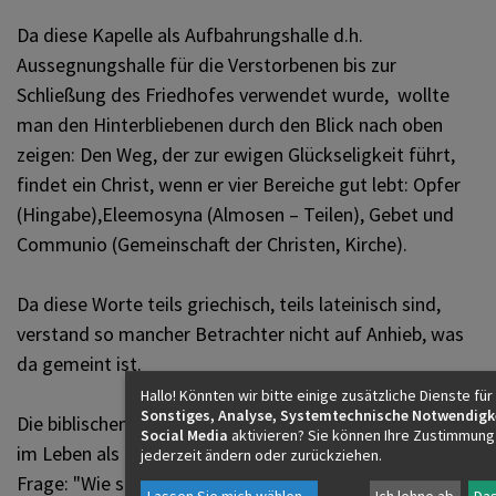
Da diese Kapelle als Aufbahrungshalle d.h.
Aussegnungshalle für die Verstorbenen bis zur
Schließung des Friedhofes verwendet wurde, wollte
man den Hinterbliebenen durch den Blick nach oben
zeigen: Den Weg, der zur ewigen Glückseligkeit führt,
findet ein Christ, wenn er vier Bereiche gut lebt: Opfer
(Hingabe),Eleemosyna (Almosen – Teilen), Gebet und
Communio (Gemeinschaft der Christen, Kirche).
Da diese Worte teils griechisch, teils lateinisch sind,
verstand so mancher Betrachter nicht auf Anhieb, was
da gemeint ist.
Hallo! Könnten wir bitte einige zusätzliche Dienste für
Sonstiges, Analyse, Systemtechnische Notwendigk
Die biblischen Szenen aber machen es deutlich, worum
Social Media
aktivieren? Sie können Ihre Zustimmung
im Leben als Christen geht. Es steckt in uns allen die
jederzeit ändern oder zurückziehen.
Frage: "Wie soll ich leben, um einmal vor Gott mit