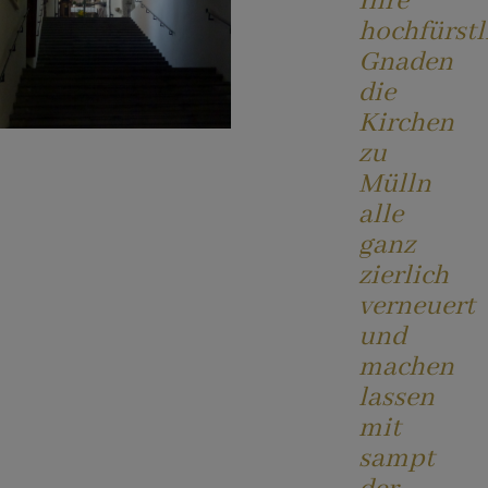
Ihre
hochfürstl
Gnaden
Liturgieteam
KONTAKT
die
Kirchen
Gruppen
zu
Mülln
alle
Kirche / Kapelle / Friedhof
ganz
zierlich
verneuert
und
machen
lassen
mit
sampt