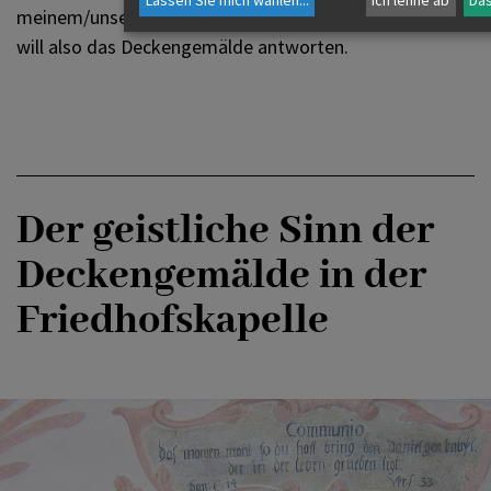
Lassen Sie mich wählen
...
Ich lehne ab
Das
meinem/unseren Leben bestehen zu können." – Darauf
will also das Deckengemälde antworten.
Der geistliche Sinn der
Deckengemälde in der
Friedhofskapelle