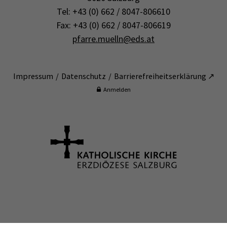
Tel: +43 (0) 662 / 8047-806610
Fax: +43 (0) 662 / 8047-806619
pfarre.muelln@eds.at
Impressum
Datenschutz
Barrierefreiheitserklärung ↗
Anmelden