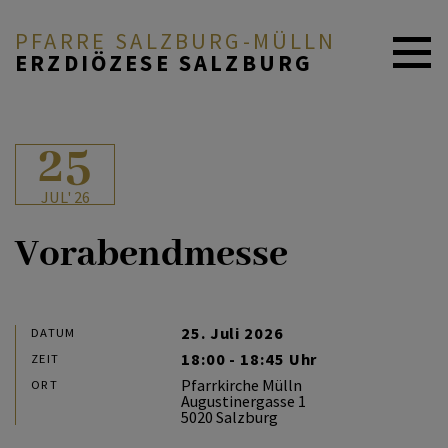
PFARRE SALZBURG-MÜLLN
ERZDIÖZESE SALZBURG
NEUIGKEITEN
25
JUL' 26
PFARRE & GRUPPEN
Vorabendmesse
GLAUBE & FEIERN
25. Juli 2026
DATUM
18:00 - 18:45 Uhr
ZEIT
ANGEBOTE & SERVICE
Pfarrkirche Mülln
ORT
Augustinergasse 1
5020 Salzburg
ICH MÖCHTE...