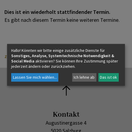
Dies ist ein wiederholt stattfindender Termin.
Es gibt nach diesem Termin keine weiteren Termine.
KONTAKT
Hallo! Könnten wir bitte einige zusätzliche Dienste für
zurück
Sonstiges, Analyse, Systemtechnische Notwendigkeit &
Social Media
aktivieren? Sie können Ihre Zustimmung später
jederzeit ändern oder zurückziehen.
Lassen Sie mich wählen
...
Ich lehne ab
Das ist ok
Kontakt
Augustinergasse 4
5020 Salzburg