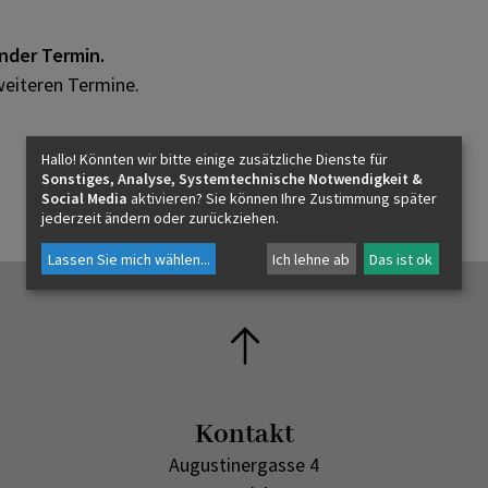
ender Termin.
weiteren Termine.
Hallo! Könnten wir bitte einige zusätzliche Dienste für
Sonstiges, Analyse, Systemtechnische Notwendigkeit &
Social Media
aktivieren? Sie können Ihre Zustimmung später
jederzeit ändern oder zurückziehen.
Lassen Sie mich wählen
...
Ich lehne ab
Das ist ok
n
Kontakt
Augustinergasse 4