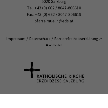
5020 Salzburg
Tel: +43 (0) 662 / 8047-806610
Fax: +43 (0) 662 / 8047-806619
pfarre.muelln@eds.at
Impressum
Datenschutz
Barrierefreiheitserklärung ↗
Anmelden